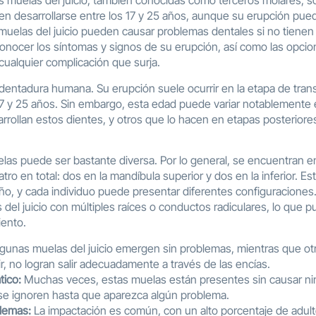
muelas del juicio, también conocidas como terceros molares, so
en desarrollarse entre los 17 y 25 años, aunque su erupción pued
muelas del juicio pueden causar problemas dentales si no tienen 
onocer los síntomas y signos de su erupción, así como las opcio
cualquier complicación que surja.
dentadura humana. Su erupción suele ocurrir en la etapa de transi
17 y 25 años. Sin embargo, esta edad puede variar notablemente 
rollan estos dientes, y otros que lo hacen en etapas posteriores
as puede ser bastante diversa. Por lo general, se encuentran en 
tro en total: dos en la mandíbula superior y dos en la inferior. E
o, y cada individuo puede presentar diferentes configuraciones
el juicio con múltiples raíces o conductos radiculares, lo que pue
iento.
gunas muelas del juicio emergen sin problemas, mientras que o
r, no logran salir adecuadamente a través de las encías.
tico:
Muchas veces, estas muelas están presentes sin causar ni
 se ignoren hasta que aparezca algún problema.
lemas:
La impactación es común, con un alto porcentaje de adu