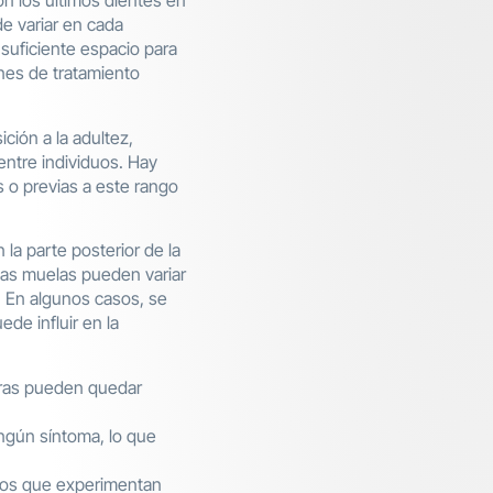
n los últimos dientes en
e variar en cada
suficiente espacio para
nes de tratamiento
ción a la adultez,
entre individuos. Hay
 o previas a este rango
la parte posterior de la
stas muelas pueden variar
. En algunos casos, se
de influir en la
tras pueden quedar
ngún síntoma, lo que
ltos que experimentan