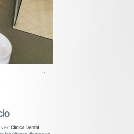
cio
es En
Clínica Dental