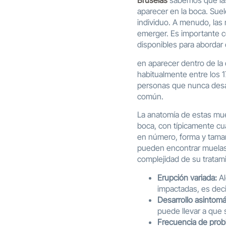
Bruselas
sabemos que las 
aparecer en la boca. Suel
individuo. A menudo, las 
emerger. Es importante c
disponibles para abordar 
en aparecer dentro de la 
habitualmente entre los 
personas que nunca desar
común.
La anatomía de estas muel
boca, con típicamente cua
en número, forma y tamañ
pueden encontrar muelas d
complejidad de su tratam
Erupción variada:
Al
impactadas, es deci
Desarrollo asintomá
puede llevar a que
Frecuencia de prob