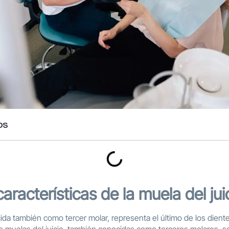
os
características de la muela del jui
cida también como tercer molar, representa el último de los dient