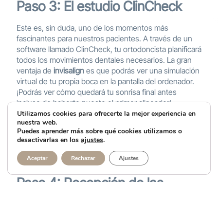
Paso 3: El estudio ClinCheck
Este es, sin duda, uno de los momentos más
fascinantes para nuestros pacientes. A través de un
software llamado ClinCheck, tu ortodoncista planificará
todos los movimientos dentales necesarios. La gran
ventaja de
invisalign
es que podrás ver una simulación
virtual de tu propia boca en la pantalla del ordenador.
¡Podrás ver cómo quedará tu sonrisa final antes
incluso de haberte puesto el primer alineador!
Utilizamos cookies para ofrecerte la mejor experiencia en
Si estás interesado en conocer más sobre nuestras
nuestra web.
instalaciones y cómo nuestro equipo médico puede
Puedes aprender más sobre qué cookies utilizamos o
desactivarlas en los
ajustes
.
ayudarte con este y otros tratamientos integrales, te
invitamos a conocer más sobre
nuestra clínica
y
Aceptar
Rechazar
Ajustes
nuestra filosofía de trabajo centrada en el paciente.
Paso 4: Recepción de las
férulas y colocación de
«ataches»